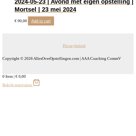
2024-05-23 | Avond met eigen opstelling |
Mortsel | 23 mei 2024
€
90,00
Add to cart
Privacybeleid
Copyright © 2026 AllesOverOpstellingen.com | AAA Coaching CommV
0
Item
|
€
0,00
Bekijk reservaties