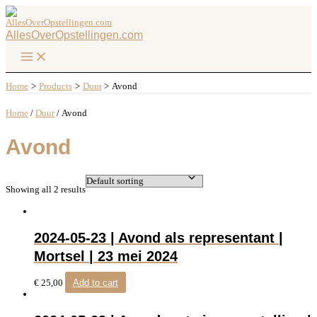
Ga
naar
de
AllesOverOpstellingen.com
inhoud
Main
Menu
Home
Products
Duur
Avond
Home
/
Duur
/ Avond
Avond
Showing all 2 results
2024-05-23 | Avond als representant |
Mortsel | 23 mei 2024
€
25,00
Add to cart